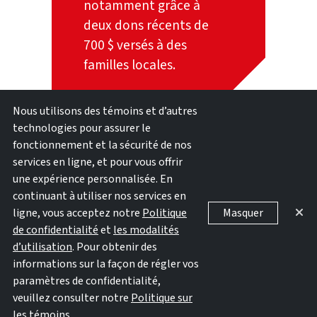
notamment grâce à
deux dons récents de
700 $ versés à des
familles locales.
Nous utilisons des témoins et d’autres
technologies pour assurer le
fonctionnement et la sécurité de nos
services en ligne, et pour vous offrir
PRÉCÉDENT
SUIVANT
une expérience personnalisée. En
La REALTORS®
La Victoria Real Estate
continuant à utiliser nos services en
Association of
Board soutient le
ligne, vous acceptez notre
Politique
Masquer
Edmonton rassemble
nouveau départ d’une
de confidentialité
et
les modalités
les familles grâce au
famille grâce au projet
d’utilisation
. Pour obtenir des
carnaval Kids Kottage
de construction
informations sur la façon de régler vos
d’Habitat for Humanity
paramètres de confidentialité,
Victoria
veuillez consulter notre
Politique sur
les témoins
.